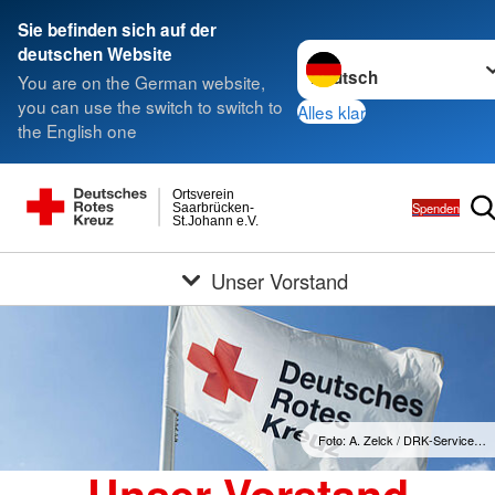
Sie befinden sich auf der
Sprache wechseln zu
deutschen Website
You are on the German website,
you can use the switch to switch to
Alles klar
the English one
Ortsverein
Spenden
Saarbrücken-
St.Johann e.V.
Unser Vorstand
Foto: A. Zelck / DRK-Service…
Unser Vorstand