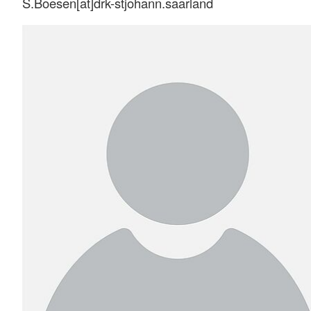
S.Boesen[at]drk-stjohann.saarland