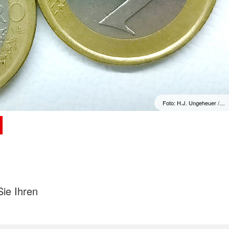
Foto: H.J. Ungeheuer /…
l
ie Ihren