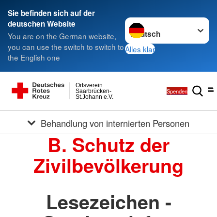
Sie befinden sich auf der
Sprache wechseln zu
deutschen Website
You are on the German website,
you can use the switch to switch to
Alles klar
the English one
Ortsverein
Spenden
Saarbrücken-
St.Johann e.V.
Behandlung von internierten Personen
B. Schutz der
Zivilbevölkerung
Lesezeichen -