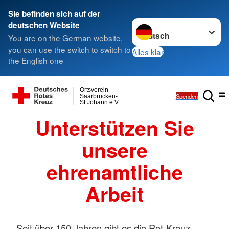
Sie befinden sich auf der
Sprache wechseln zu
deutschen Website
You are on the German website,
you can use the switch to switch to
Alles klar
the English one
Ortsverein
Spenden
Saarbrücken-
St.Johann e.V.
Unterstützen Sie
unsere
ehrenamtliche
Arbeit
Seit über 150 Jahren gibt es die Rot-Kreuz-