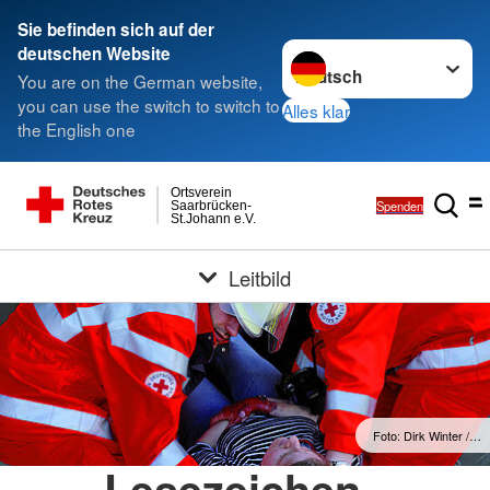
Sie befinden sich auf der
Sprache wechseln zu
deutschen Website
You are on the German website,
you can use the switch to switch to
Alles klar
the English one
Ortsverein
Spenden
Saarbrücken-
St.Johann e.V.
Leitbild
Foto: Dirk Winter /…
Lesezeichen -