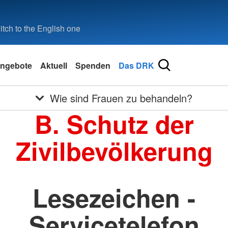
tch to the English one
ngebote
Aktuell
Spenden
Das DRK
Wie sind Frauen zu behandeln?
B. Schutz der
Zivilbevölkerung
Lesezeichen -
Servicetelefon