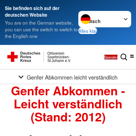
Sie befinden sich auf der
Sprache wechseln zu
deutschen Website
You are on the German website,
you can use the switch to switch to
Alles klar
the English one
Ortsverein
Spenden
Saarbrücken-
St.Johann e.V.
Genfer Abkommen leicht verständlich
Genfer Abkommen -
Leicht verständlich
(Stand: 2012)