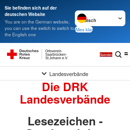
Sie befinden sich auf der
Sprache wechseln zu
deutschen Website
You are on the German website,
you can use the switch to switch to
Alles klar
the English one
Ortsverein
Spenden
Saarbrücken-
St.Johann e.V.
Landesverbände
Die DRK
Landesverbände
Lesezeichen -