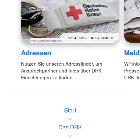
Foto: A. Zelck / DRKS, Karte: ©…
Adressen
Meld
Nutzen Sie unseren Adressfinder, um
Wir inf
Ansprechpartner und Infos über DRK-
Pressei
Einrichtungen zu finden.
DRK. In
Start
Das DRK