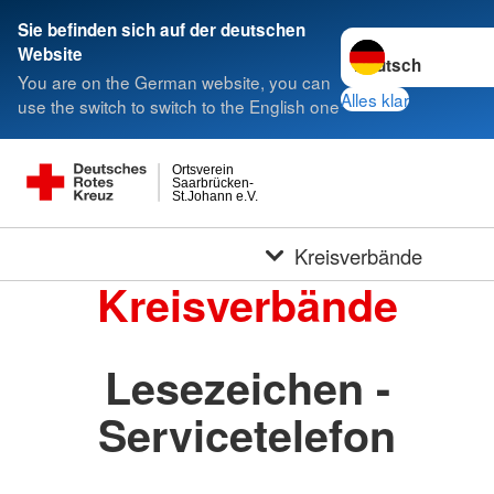
Sie befinden sich auf der deutschen
Sprache wechseln 
Website
You are on the German website, you can
Alles klar
use the switch to switch to the English one
Ortsverein
Saarbrücken-
St.Johann e.V.
Kreisverbände
Kreisverbände
Lesezeichen -
Servicetelefon