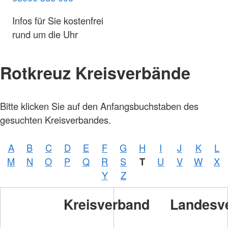
Infos für Sie kostenfrei
rund um die Uhr
Rotkreuz Kreisverbände
Bitte klicken Sie auf den Anfangsbuchstaben des
gesuchten Kreisverbandes.
A
B
C
D
E
F
G
H
I
J
K
L
M
N
O
P
Q
R
S
T
U
V
W
X
Y
Z
Kreisverband
Landesv