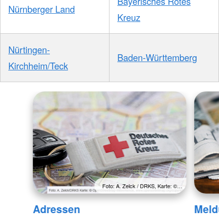
Bayerisches Rotes
Nürnberger Land
Kreuz
Nürtingen-
Baden-Württemberg
Kirchheim/Teck
Foto: A. Zelck / DRKS, Karte: ©…
Adressen
Meld