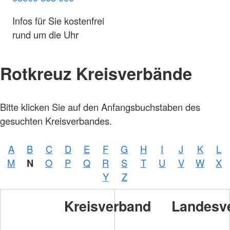
Infos für Sie kostenfrei
rund um die Uhr
Rotkreuz Kreisverbände
Bitte klicken Sie auf den Anfangsbuchstaben des
gesuchten Kreisverbandes.
A
B
C
D
E
F
G
H
I
J
K
L
M
N
O
P
Q
R
S
T
U
V
W
X
Y
Z
Kreisverband
Landesv