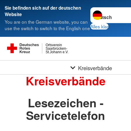
Sie befinden sich auf der deutschen
Sprache wechseln 
Website
You are on the German website, you can
Alles klar
use the switch to switch to the English one
Ortsverein
Saarbrücken-
St.Johann e.V.
Kreisverbände
Kreisverbände
Lesezeichen -
Servicetelefon