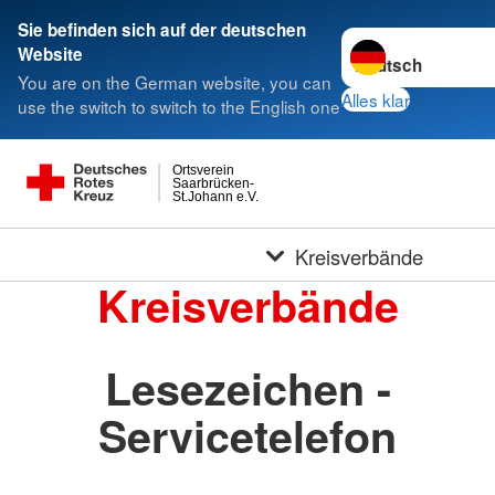
Sie befinden sich auf der deutschen
Sprache wechseln 
Website
You are on the German website, you can
Alles klar
use the switch to switch to the English one
Ortsverein
Saarbrücken-
St.Johann e.V.
Kreisverbände
Kreisverbände
Lesezeichen -
Servicetelefon