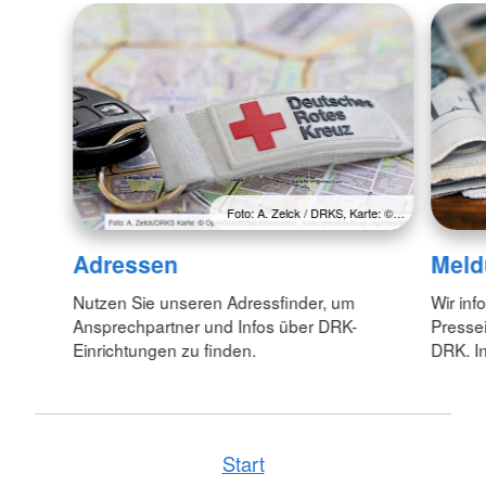
Foto: A. Zelck / DRKS, Karte: ©…
Adressen
Meld
Nutzen Sie unseren Adressfinder, um
Wir inf
Ansprechpartner und Infos über DRK-
Pressei
Einrichtungen zu finden.
DRK. In
Start