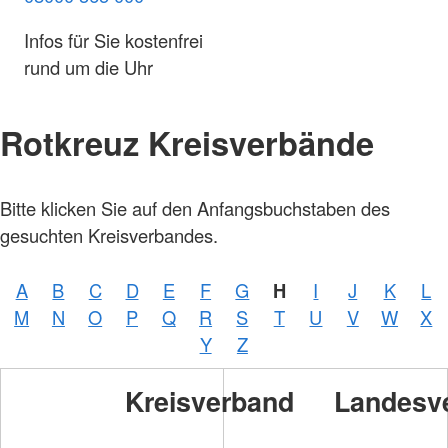
Infos für Sie kostenfrei
rund um die Uhr
Rotkreuz Kreisverbände
Bitte klicken Sie auf den Anfangsbuchstaben des
gesuchten Kreisverbandes.
A
B
C
D
E
F
G
H
I
J
K
L
M
N
O
P
Q
R
S
T
U
V
W
X
Y
Z
Kreisverband
Landesv