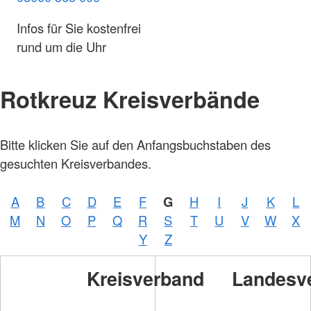
Infos für Sie kostenfrei
rund um die Uhr
Rotkreuz Kreisverbände
Bitte klicken Sie auf den Anfangsbuchstaben des
gesuchten Kreisverbandes.
A
B
C
D
E
F
G
H
I
J
K
L
M
N
O
P
Q
R
S
T
U
V
W
X
Y
Z
Kreisverband
Landesv