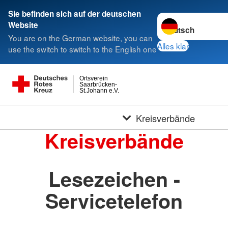
Sie befinden sich auf der deutschen
Sprache wechseln 
Website
You are on the German website, you can
Alles klar
use the switch to switch to the English one
Ortsverein
Saarbrücken-
St.Johann e.V.
Kreisverbände
Kreisverbände
Lesezeichen -
Servicetelefon