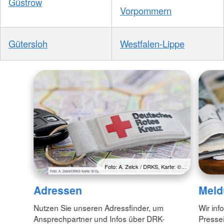
Güstrow
Vorpommern
Gütersloh
Westfalen-Lippe
Foto: A. Zelck / DRKS, Karte: ©…
Adressen
Meld
Nutzen Sie unseren Adressfinder, um
Wir inf
Ansprechpartner und Infos über DRK-
Pressei