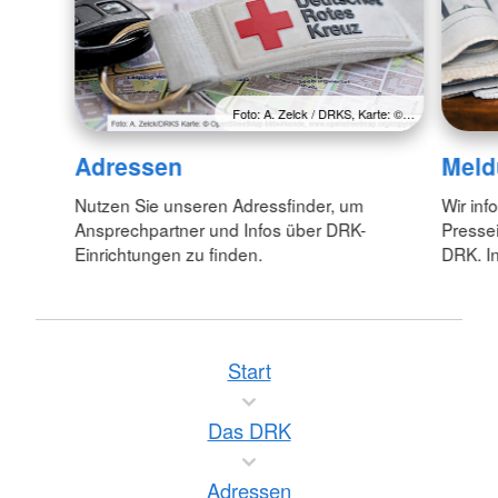
Foto: A. Zelck / DRKS, Karte: ©…
Adressen
Meld
Nutzen Sie unseren Adressfinder, um
Wir inf
Ansprechpartner und Infos über DRK-
Pressei
Einrichtungen zu finden.
DRK. In
Start
Das DRK
Adressen