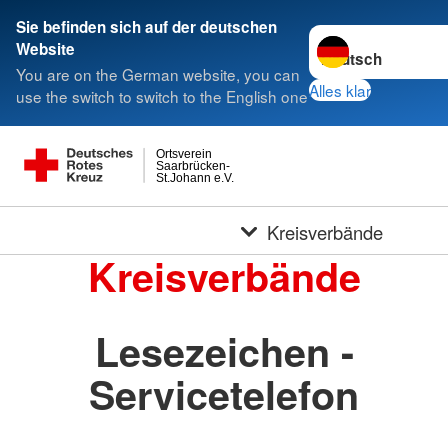
Sie befinden sich auf der deutschen
Sprache wechseln 
Website
You are on the German website, you can
Alles klar
use the switch to switch to the English one
Ortsverein
Saarbrücken-
St.Johann e.V.
Kreisverbände
Kreisverbände
Lesezeichen -
Servicetelefon