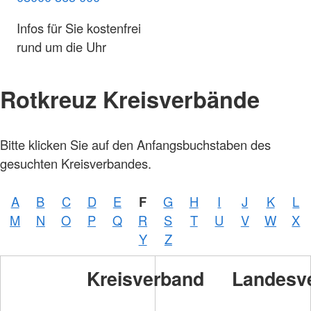
Infos für Sie kostenfrei
rund um die Uhr
Rotkreuz Kreisverbände
Bitte klicken Sie auf den Anfangsbuchstaben des
gesuchten Kreisverbandes.
A
B
C
D
E
F
G
H
I
J
K
L
M
N
O
P
Q
R
S
T
U
V
W
X
Y
Z
Kreisverband
Landesv