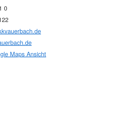
1 0
122
rkkvauerbach.de
auerbach.de
ogle Maps Ansicht