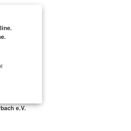
ine.
ne.
i
bach e.V.