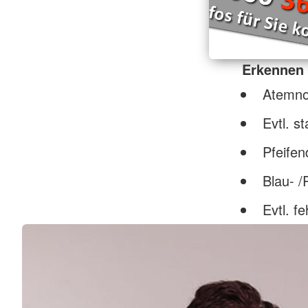
Erkennen
Atemno
Evtl. s
Pfeife
Blau- /
Evtl. f