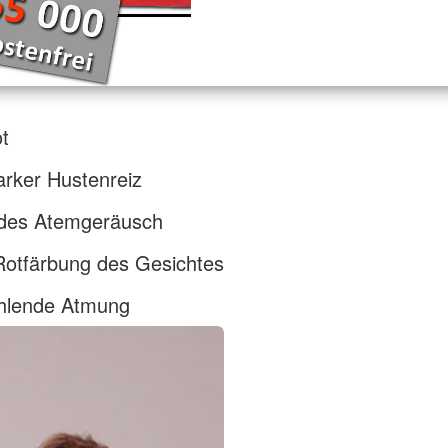
t
tarker Hustenreiz
ndes Atemgeräusch
Rotfärbung des Gesichtes
ehlende Atmung