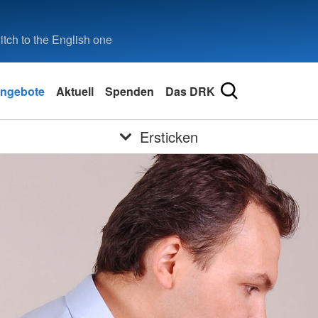
tch to the English one
ngebote
Aktuell
Spenden
Das DRK
Ersticken