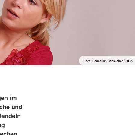
Foto: Sebastian Schleicher / DRK
gen im
iche und
 Handeln
ng
rechen,