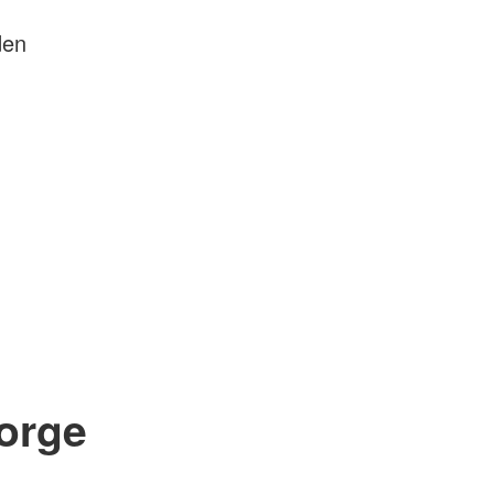
den
orge