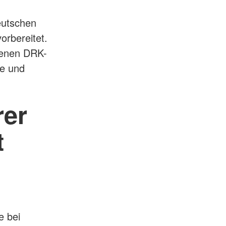
eutschen
orbereitet.
ssenen DRK-
ge und
rer
t
e bei