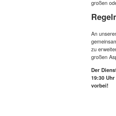
großen ode
Regel
An unseren
gemeinsam
zu erweite
großen Asp
Der Diens
19:30 Uhr
vorbei!