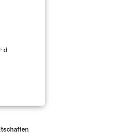
and
itschaften