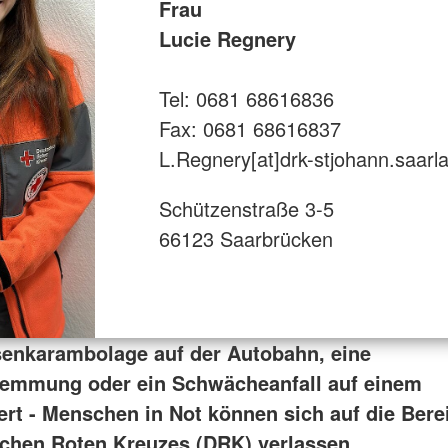
Frau
Lucie Regnery
Tel: 0681 68616836
Fax: 0681 68616837
L.Regnery[at]drk-stjohann.saarl
Schützenstraße 3-5
66123 Saarbrücken
enkarambolage auf der Autobahn, eine
emmung oder ein Schwächeanfall auf einem
ert
- Menschen in Not können sich auf die Bere
chen Roten Kreuzes (DRK) verlassen.