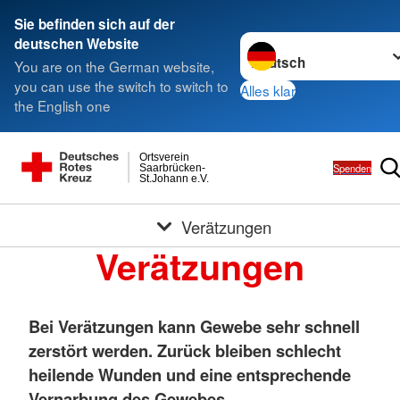
Sie befinden sich auf der
Sprache wechseln zu
deutschen Website
You are on the German website,
you can use the switch to switch to
Alles klar
the English one
Ortsverein
Spenden
Saarbrücken-
St.Johann e.V.
Verätzungen
Verätzungen
Bei Verätzungen kann Gewebe sehr schnell
zerstört werden. Zurück bleiben schlecht
heilende Wunden und eine entsprechende
Vernarbung des Gewebes.