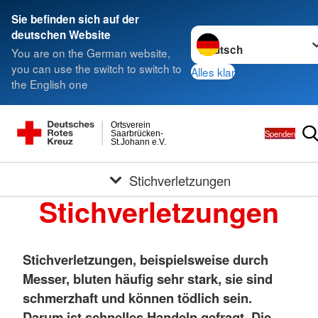
Sie befinden sich auf der
Sprache wechseln zu
deutschen Website
You are on the German website,
you can use the switch to switch to
Alles klar
the English one
Ortsverein
Spenden
Saarbrücken-
St.Johann e.V.
Stichverletzungen
Stichverletzungen
Stichverletzungen, beispielsweise durch
Messer, bluten häufig sehr stark, sie sind
schmerzhaft und können tödlich sein.
Darum ist schnelles Handeln gefragt. Die