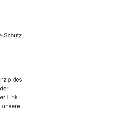
e-Schutz
inzip des
nder
ser Link
n unsere