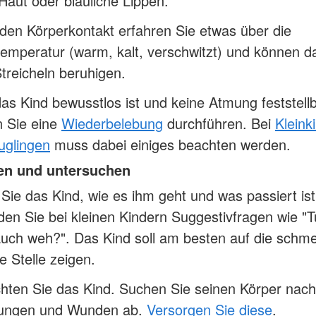
Haut oder bläuliche Lippen.
en Körperkontakt erfahren Sie etwas über die
emperatur (warm, kalt, verschwitzt) und können d
treicheln beruhigen.
s Kind bewusstlos ist und keine Atmung feststellba
 Sie eine
Wiederbelebung
durchführen. Bei
Kleink
uglingen
muss dabei einiges beachten werden.
en und untersuchen
Sie das Kind, wie es ihm geht und was passiert ist
en Sie bei kleinen Kindern Suggestivfragen wie "Tu
uch weh?". Das Kind soll am besten auf die schm
te Stelle zeigen.
hten Sie das Kind. Suchen Sie seinen Körper nach
zungen und Wunden ab.
Versorgen Sie diese
.