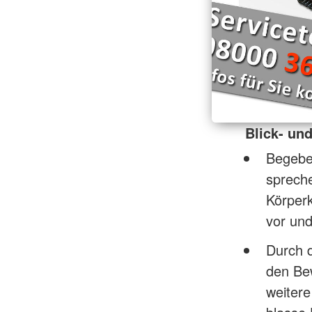
Blick- un
Begeben
spreche
Körperk
vor und
Durch 
den Be
weitere