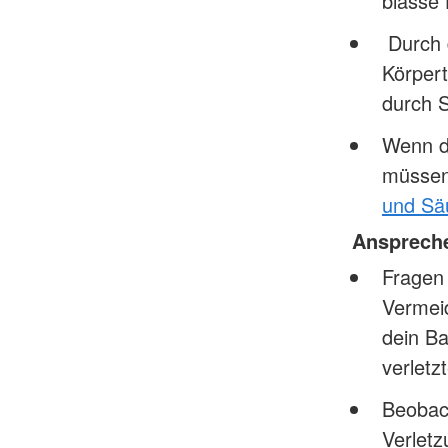
blasse 
Durch d
Körpert
durch S
Wenn da
müssen
und Sä
Ansprech
Fragen 
Vermeid
dein Ba
verletz
Beobac
Verlet