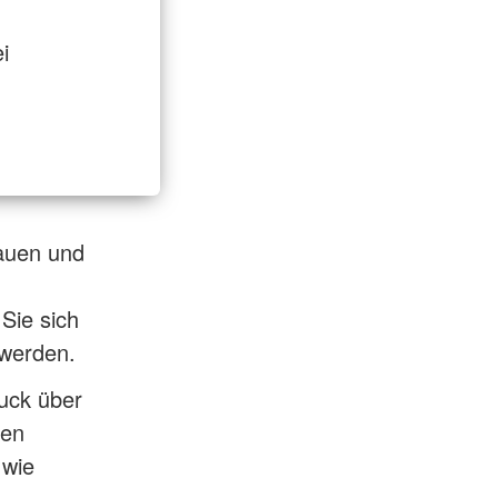
i
hauen und
 Sie sich
 werden.
uck über
ten
 wie