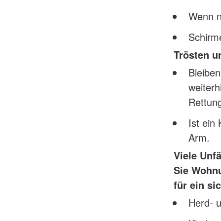
Wenn nö
Schirme
Trösten u
Bleiben
weiterh
Rettungs
Ist ein
Arm.
Viele Unf
Sie Wohnu
für ein s
Herd- u