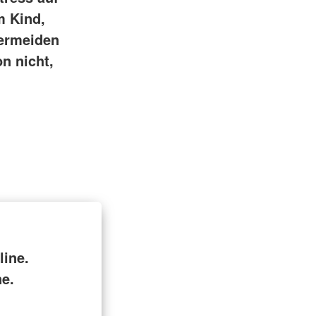
m Kind,
Vermeiden
n nicht,
ine.
ne.