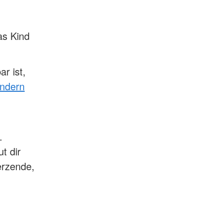
as Kind
r ist,
indern
.
t dir
erzende,