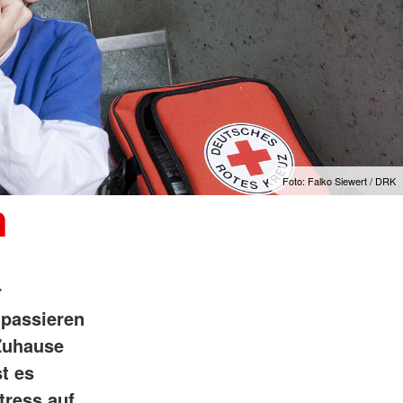
Foto: Falko Siewert / DRK
n
r
 passieren
 Zuhause
t es
tress auf