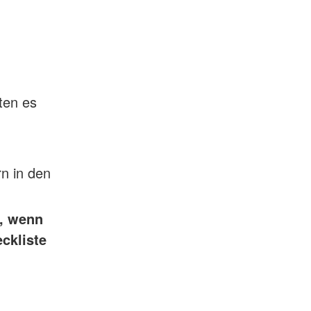
ten es
rn in den
n, wenn
ckliste