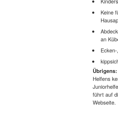
Kinder
Keine f
Hausap
Abdeck
an Küb
Ecken-,
kippsi
Übrigens: 
Helfens ke
Juniorhelf
führt auf 
Webseite.