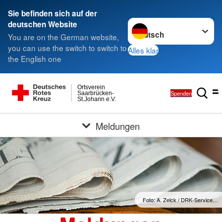
Sie befinden sich auf der
Sprache wechseln zu
deutschen Website
You are on the German website,
you can use the switch to switch to
Alles klar
the English one
Ortsverein
Spenden
Saarbrücken-
St.Johann e.V.
Meldungen
Foto: A. Zelck / DRK-Service…