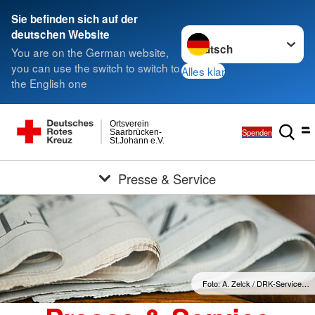
Sie befinden sich auf der
Sprache wechseln zu
deutschen Website
You are on the German website,
you can use the switch to switch to
Alles klar
the English one
Ortsverein
Spenden
Saarbrücken-
St.Johann e.V.
Presse & Service
Foto: A. Zelck / DRK-Service…