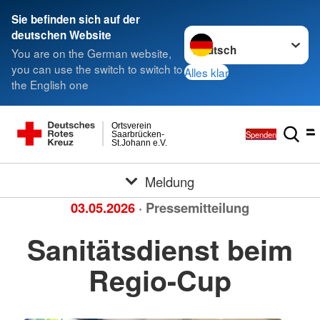
Sie befinden sich auf der
Sprache wechseln zu
deutschen Website
You are on the German website,
you can use the switch to switch to
Alles klar
the English one
Ortsverein
Spenden
Saarbrücken-
St.Johann e.V.
Meldung
03.05.2026
· Pressemitteilung
Sanitätsdienst beim
Regio-Cup