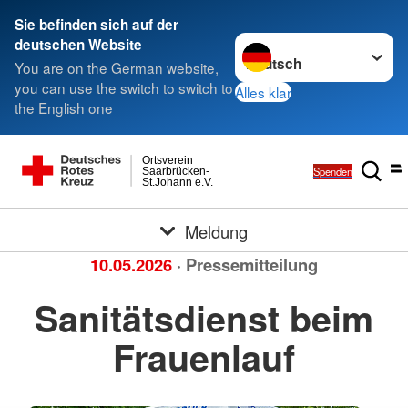
Sie befinden sich auf der
Sprache wechseln zu
deutschen Website
You are on the German website,
you can use the switch to switch to
Alles klar
the English one
Ortsverein
Spenden
Saarbrücken-
St.Johann e.V.
Meldung
10.05.2026
· Pressemitteilung
Sanitätsdienst beim
Frauenlauf