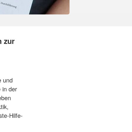
h zur
e und
 in der
eben
tik,
te-Hilfe-