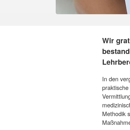
Wir grat
bestand
Lehrbere
In den ver
praktische
Vermittlu
medizinisc
Methodik s
Maßnahmen