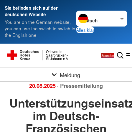
Sie befinden sich auf der
Sprache wechseln zu
deutschen Website
You are on the German website,
you can use the switch to switch to
Alles klar
the English one
Ortsverein
Spenden
Saarbrücken-
St.Johann e.V.
Meldung
20.08.2025
· Pressemitteilung
Unterstützungseinsat
im Deutsch-
Französischen