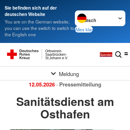
Sie befinden sich auf der
Sprache wechseln zu
deutschen Website
You are on the German website,
you can use the switch to switch to
Alles klar
the English one
Ortsverein
Spenden
Saarbrücken-
St.Johann e.V.
Meldung
12.05.2026
· Pressemitteilung
Sanitätsdienst am
Osthafen