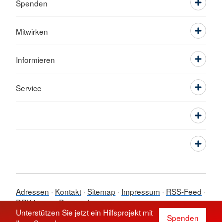
Spenden
Mitwirken
Informieren
Service
Adressen
Kontakt
Sitemap
Impressum
RSS-Feed
DRK intern
Datenschutz
Unterstützen Sie jetzt ein Hilfsprojekt mit
© 2026 Ortsverein Saarbrücken-
Spenden