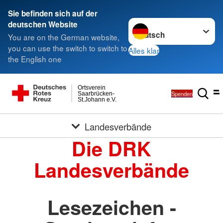
Sie befinden sich auf der
Sprache wechseln zu
deutschen Website
You are on the German website,
you can use the switch to switch to
Alles klar
the English one
Ortsverein
Spenden
Saarbrücken-
St.Johann e.V.
Landesverbände
Die DRK
Landesverbände
Lesezeichen -