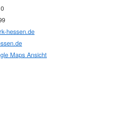
 0
99
drk-hessen.de
essen.de
ogle Maps Ansicht