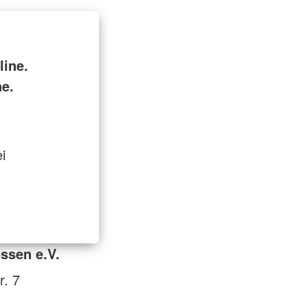
ine.
ne.
i
ssen e.V.
r. 7