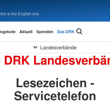
tch to the English one
ngebote
Aktuell
Spenden
Das DRK
Landesverbände
e DRK Landesverbä
Lesezeichen -
Servicetelefon