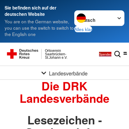
Sie befinden sich auf der
Sprache wechseln zu
deutschen Website
You are on the German website,
you can use the switch to switch to
Alles klar
the English one
Ortsverein
Spenden
Saarbrücken-
St.Johann e.V.
Landesverbände
Die DRK
Landesverbände
Lesezeichen -