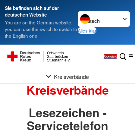
Sie befinden sich auf der
Sprache wechseln zu
deutschen Website
You are on the German website,
you can use the switch to switch to
Alles klar
the English one
Ortsverein
Spenden
Saarbrücken-
St.Johann e.V.
Kreisverbände
Kreisverbände
Lesezeichen -
Servicetelefon