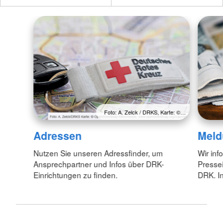
Foto: A. Zelck / DRKS, Karte: ©…
Adressen
Meld
Nutzen Sie unseren Adressfinder, um
Wir inf
Ansprechpartner und Infos über DRK-
Pressei
Einrichtungen zu finden.
DRK. In