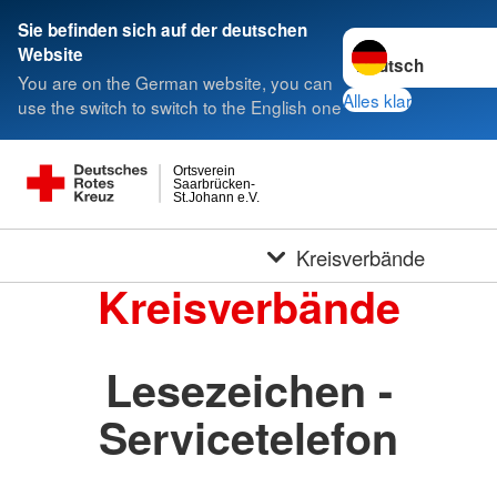
Sie befinden sich auf der deutschen
Sprache wechseln 
Website
You are on the German website, you can
Alles klar
use the switch to switch to the English one
Ortsverein
Saarbrücken-
St.Johann e.V.
Kreisverbände
Kreisverbände
Lesezeichen -
Servicetelefon