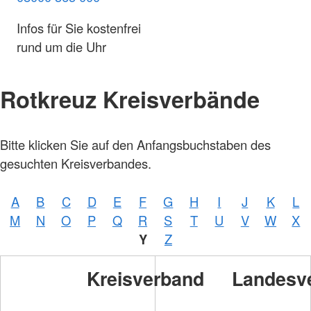
Infos für Sie kostenfrei
rund um die Uhr
Rotkreuz Kreisverbände
Bitte klicken Sie auf den Anfangsbuchstaben des
gesuchten Kreisverbandes.
A
B
C
D
E
F
G
H
I
J
K
L
M
N
O
P
Q
R
S
T
U
V
W
X
Y
Z
Kreisverband
Landesv