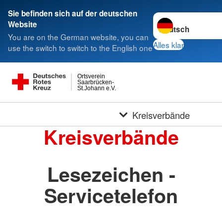
Sie befinden sich auf der deutschen
Sprache wechseln 
Website
You are on the German website, you can
Alles klar
use the switch to switch to the English one
Ortsverein
Saarbrücken-
St.Johann e.V.
Kreisverbände
Kreisverbände
Lesezeichen -
Servicetelefon