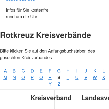
Infos für Sie kostenfrei
rund um die Uhr
Rotkreuz Kreisverbände
Bitte klicken Sie auf den Anfangsbuchstaben des
gesuchten Kreisverbandes.
A
B
C
D
E
F
G
H
I
J
K
L
M
N
O
P
Q
R
S
T
U
V
W
X
Y
Z
Kreisverband
Landesv