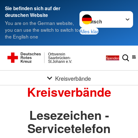
Sie befinden sich auf der
Sprache wechseln zu
deutschen Website
You are on the German website,
you can use the switch to switch to
Alles klar
the English one
Ortsverein
Spenden
Saarbrücken-
St.Johann e.V.
Kreisverbände
Kreisverbände
Lesezeichen -
Servicetelefon