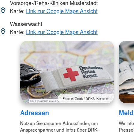
Vorsorge-/Reha-Kliniken Musterstadt
Karte:
Link zur Google Maps Ansicht
Wasserwacht
Karte:
Link zur Google Maps Ansicht
Foto: A. Zelck / DRKS, Karte: ©…
Adressen
Meld
Nutzen Sie unseren Adressfinder, um
Wir inf
Ansprechpartner und Infos über DRK-
Pressei