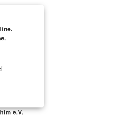
ine.
ne.
i
him e.V.