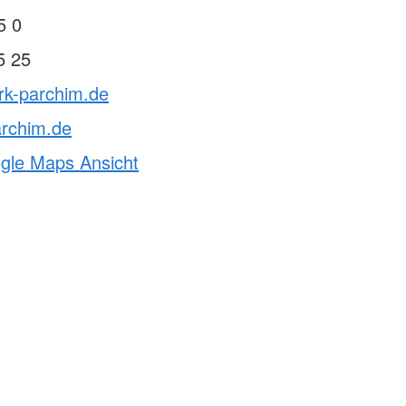
5 0
5 25
rk-parchim.de
archim.de
ogle Maps Ansicht