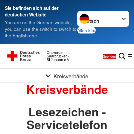
Sie befinden sich auf der
Sprache wechseln zu
deutschen Website
You are on the German website,
you can use the switch to switch to
Alles klar
the English one
Ortsverein
Spenden
Saarbrücken-
St.Johann e.V.
Kreisverbände
Kreisverbände
Lesezeichen -
Servicetelefon