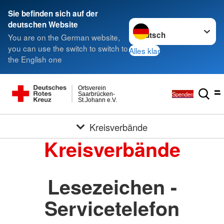
Sie befinden sich auf der
Sprache wechseln zu
deutschen Website
You are on the German website,
you can use the switch to switch to
Alles klar
the English one
Ortsverein
Spenden
Saarbrücken-
St.Johann e.V.
Kreisverbände
Kreisverbände
Lesezeichen -
Servicetelefon