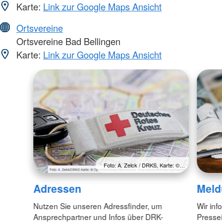
Karte:
Link zur Google Maps Ansicht
Ortsvereine
Ortsvereine Bad Bellingen
Karte:
Link zur Google Maps Ansicht
Foto: A. Zelck / DRKS, Karte: ©…
Adressen
Meld
Nutzen Sie unseren Adressfinder, um
Wir inf
Ansprechpartner und Infos über DRK-
Pressei