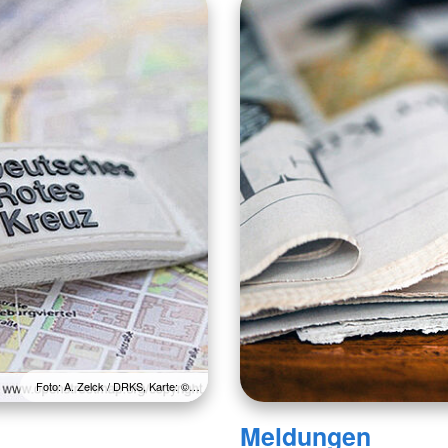
Foto: A. Zelck / DRKS, Karte: ©…
Meldungen