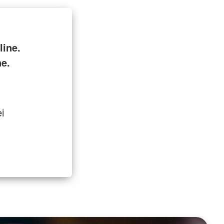
ine.
ne.
i