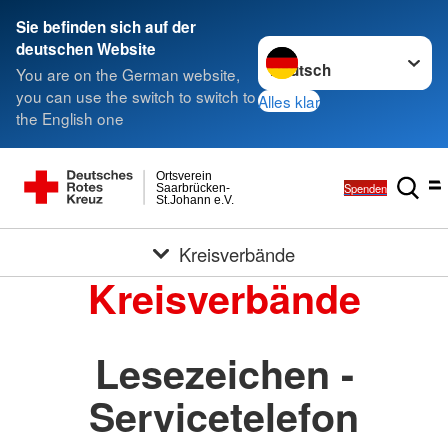
Sie befinden sich auf der
Sprache wechseln zu
deutschen Website
You are on the German website,
you can use the switch to switch to
Alles klar
the English one
Ortsverein
Spenden
Saarbrücken-
St.Johann e.V.
Kreisverbände
Kreisverbände
Lesezeichen -
Servicetelefon