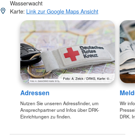
Wasserwacht
Karte:
Link zur Google Maps Ansicht
Foto: A. Zelck / DRKS, Karte: ©…
Adressen
Meld
Nutzen Sie unseren Adressfinder, um
Wir inf
Ansprechpartner und Infos über DRK-
Pressei
Einrichtungen zu finden.
DRK. In