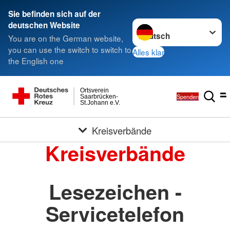
Sie befinden sich auf der
Sprache wechseln zu
deutschen Website
You are on the German website,
you can use the switch to switch to
Alles klar
the English one
Ortsverein
Spenden
Saarbrücken-
St.Johann e.V.
Kreisverbände
Kreisverbände
Lesezeichen -
Servicetelefon