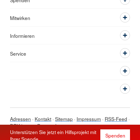
Spenden
Mitwirken
Informieren
Service
Adressen
Kontakt
Sitemap
Impressum
RSS-Feed
DRK intern
Datenschutz
Unterstützen Sie jetzt ein Hilfsprojekt mit
© 2026 Ortsverein Saarbrücken-
Spenden
Ihrer Spende