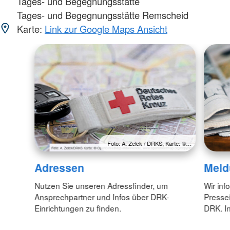
Tages- und Begegnungsstätte
Tages- und Begegnungsstätte Remscheid
Karte:
Link zur Google Maps Ansicht
Foto: A. Zelck / DRKS, Karte: ©…
Adressen
Meld
Nutzen Sie unseren Adressfinder, um
Wir inf
Ansprechpartner und Infos über DRK-
Pressei
Einrichtungen zu finden.
DRK. In