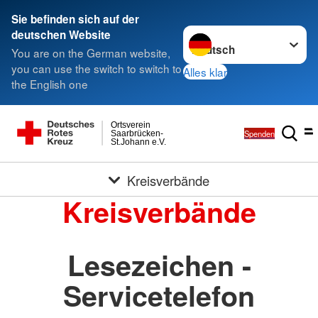
Sie befinden sich auf der
Sprache wechseln zu
deutschen Website
You are on the German website,
you can use the switch to switch to
Alles klar
the English one
Ortsverein
Spenden
Saarbrücken-
St.Johann e.V.
Kreisverbände
Kreisverbände
Lesezeichen -
Servicetelefon