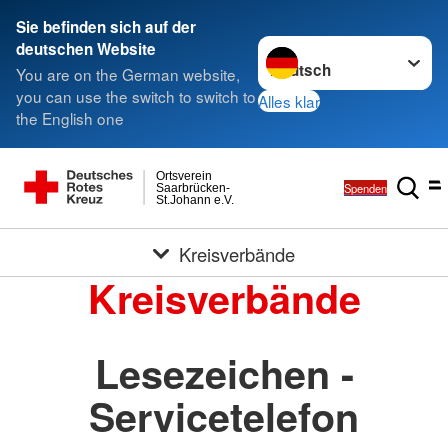
Sie befinden sich auf der
Sprache wechseln zu
deutschen Website
You are on the German website,
you can use the switch to switch to
Alles klar
the English one
Ortsverein
Spenden
Saarbrücken-
St.Johann e.V.
Kreisverbände
Kreisverbände
Lesezeichen -
Servicetelefon