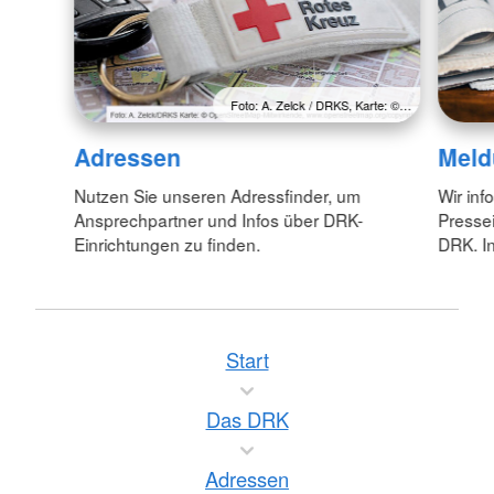
Foto: A. Zelck / DRKS, Karte: ©…
Adressen
Meld
Nutzen Sie unseren Adressfinder, um
Wir inf
Ansprechpartner und Infos über DRK-
Pressei
Einrichtungen zu finden.
DRK. In
Start
Das DRK
Adressen