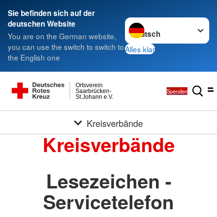
Sie befinden sich auf der
Sprache wechseln zu
deutschen Website
You are on the German website,
you can use the switch to switch to
Alles klar
the English one
Ortsverein
Spenden
Saarbrücken-
St.Johann e.V.
Kreisverbände
Kreisverbände
Lesezeichen -
Servicetelefon