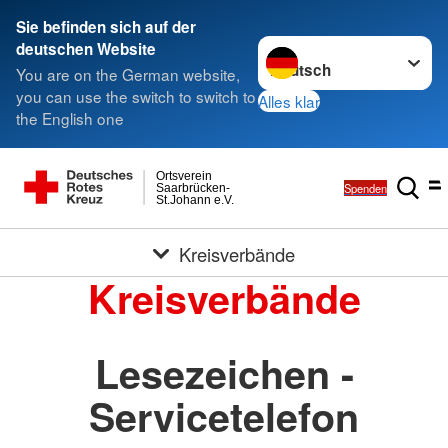
Sie befinden sich auf der
Sprache wechseln zu
deutschen Website
You are on the German website,
you can use the switch to switch to
Alles klar
the English one
Ortsverein
Spenden
Saarbrücken-
St.Johann e.V.
Kreisverbände
Kreisverbände
Lesezeichen -
Servicetelefon