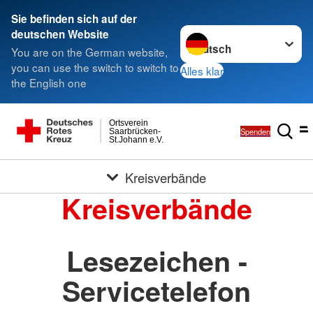
Sie befinden sich auf der
Sprache wechseln zu
deutschen Website
You are on the German website,
you can use the switch to switch to
Alles klar
the English one
Ortsverein
Spenden
Saarbrücken-
St.Johann e.V.
Kreisverbände
Kreisverbände
Lesezeichen -
Servicetelefon