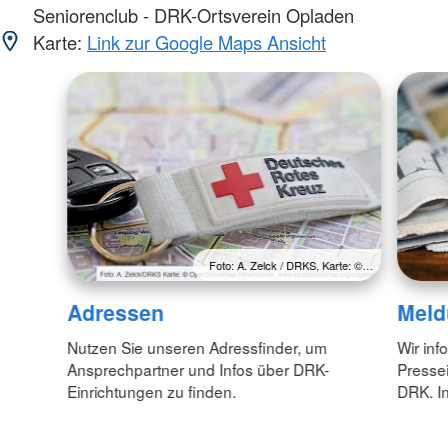
Seniorenclub - DRK-Ortsverein Opladen
Karte:
Link zur Google Maps Ansicht
Foto: A. Zelck / DRKS, Karte: ©…
Adressen
Meld
Nutzen Sie unseren Adressfinder, um
Wir inf
Ansprechpartner und Infos über DRK-
Pressei
Einrichtungen zu finden.
DRK. In