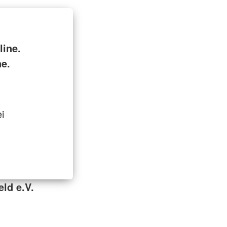
ine.
ne.
i
ld e.V.