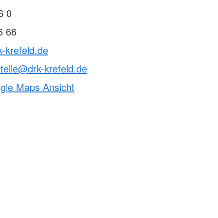
6 0
6 66
k-krefeld.de
telle@drk-krefeld.de
ogle Maps Ansicht