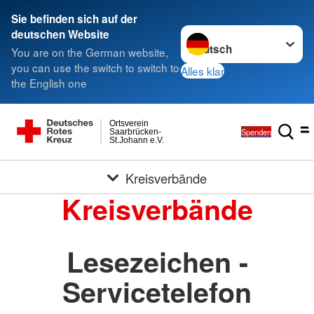
Sie befinden sich auf der
Sprache wechseln zu
deutschen Website
You are on the German website,
you can use the switch to switch to
Alles klar
the English one
Ortsverein
Spenden
Saarbrücken-
St.Johann e.V.
Kreisverbände
Kreisverbände
Lesezeichen -
Servicetelefon