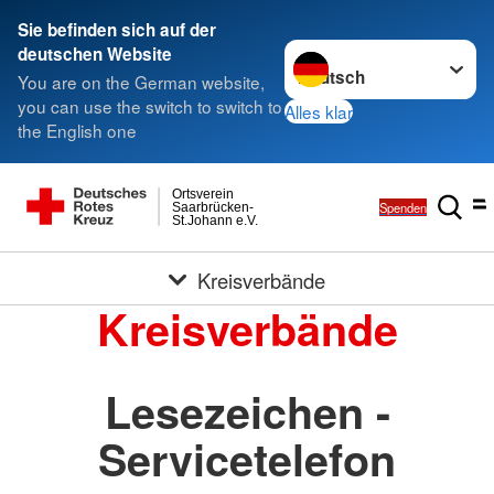
Sie befinden sich auf der
Sprache wechseln zu
deutschen Website
You are on the German website,
you can use the switch to switch to
Alles klar
the English one
Ortsverein
Spenden
Saarbrücken-
St.Johann e.V.
Kreisverbände
Kreisverbände
Lesezeichen -
Servicetelefon