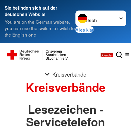
Sie befinden sich auf der
Sprache wechseln zu
deutschen Website
You are on the German website,
you can use the switch to switch to
Alles klar
the English one
Ortsverein
Spenden
Saarbrücken-
St.Johann e.V.
Kreisverbände
Kreisverbände
Lesezeichen -
Servicetelefon