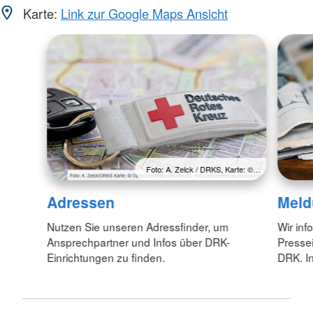
Karte:
Link zur Google Maps Ansicht
Foto: A. Zelck / DRKS, Karte: ©…
Adressen
Meld
Nutzen Sie unseren Adressfinder, um
Wir inf
Ansprechpartner und Infos über DRK-
Pressei
Einrichtungen zu finden.
DRK. In