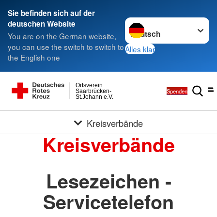
Sie befinden sich auf der
Sprache wechseln zu
deutschen Website
You are on the German website,
you can use the switch to switch to
Alles klar
the English one
Ortsverein
Spenden
Saarbrücken-
St.Johann e.V.
Kreisverbände
Kreisverbände
Lesezeichen -
Servicetelefon