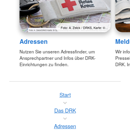
Foto: A. Zelck / DRKS, Karte: ©…
Adressen
Meld
Nutzen Sie unseren Adressfinder, um
Wir inf
Ansprechpartner und Infos über DRK-
Pressei
Einrichtungen zu finden.
DRK. In
Start
Das DRK
Adressen